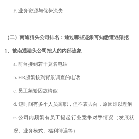
F.
业务资源与优势流失
（二）
南通
猎头公司排名：
通过哪些迹象可知悉遭遇猎挖
1、被
南通
猎头公司挖人的
内部迹象
a.
前台接到若干莫名电话
b.
HR频繁接到背景调查的电话
c.
员工频繁因故请假
d.
短时间有多个人员离职，但不表去向，原因难以理解
e.
公司内频繁有员工提起行业竞争对手情况（发展状
况、业务模式、福利待遇等）