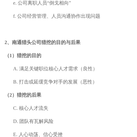
e.
公司离职人员“倒戈相向”
f.
公司经营管理、人员沟通协作出现问题
2、
南通
猎头公司猎挖的目的与后果
（
1
）
猎挖的
目的
A.
满足关键职位核心人才需求（良性）
B.
打击或延缓竞争对手的发展（恶性）
（2）猎挖的
后果
C.
核心人才流失
D.
团队有瓦解风险
E.
人心动荡、信心受挫