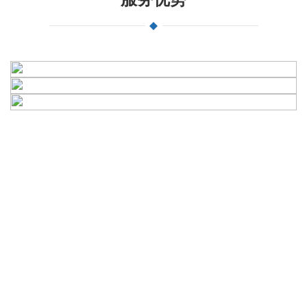
基于专业的行业化猎头招聘
15年+招聘经验猎头合伙人专注15大优
势行业