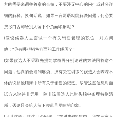
方的需要来调整答案的长短，不要漫无中心的闲扯或过分详
细的解释。换句话说，如果三言两语就能解决问题，何必要
费尽口舌却给别人留下个负面印象呢？
l假设候选人去面试一个有关销售管理的职位，对方问
他：“你有哪些销售方面的工作经历？”
l如果候选人不采取先提纲挈领再分别论述的方法回答这个
问题，他真的会遇到麻烦。没有受过训练的候选人会喋喋不
休的说起他脑海中所有关于销售的记忆。尽管这些信息对面
试方来说并非无用，除非该候选人此时头脑中条理特别清
晰，否则只会给人留下凌乱且罗嗦的印象。
l可以这样回答这几个问题，“在过去的9年中，我在三家不