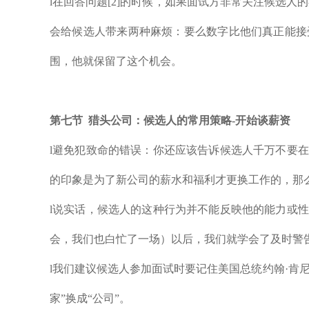
l在回答问题[2]的时候，如果面试方非常关注候选
会给候选人带来两种麻烦：要么数字比他们真正能接
围，他就保留了这个机会。
第
七
节
猎头公司：
候选人的常用策略-开始谈薪资
l避免犯致命的错误：你还应该告诉候选人千万不要
的印象是为了新公司的薪水和福利才更换工作的，那
l说实话，候选人的这种行为并不能反映他的能力或
会，我们也白忙了一场）以后，我们就学会了及时警
l我们建议候选人参加面试时要记住美国总统约翰·肯
家”换成“公司”。