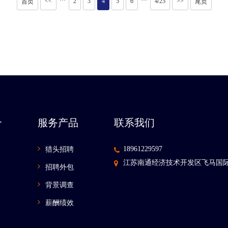
···
···
<<
2
3
4
5
6
4/25
>>
首页
尾页
介
服务产品
联系我们
18961229597
猎头招聘
江苏南通经济技术开发区飞马国际
招聘外包
背景调查
薪酬绩效